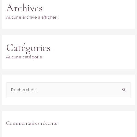
Archives
Aucune archive à afficher.
Catégories
Aucune catégorie
R
e
c
h
e
Commentaires récents
r
c