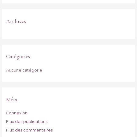
h
e
r
Archives
:
Catégories
Aucune catégorie
Méta
Connexion
Flux des publications
Flux des commentaires